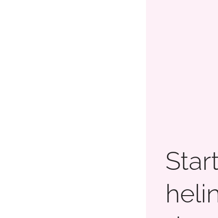
Star
heli