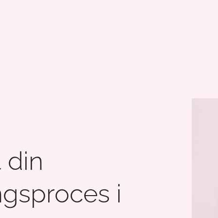
t din
ngsproces i