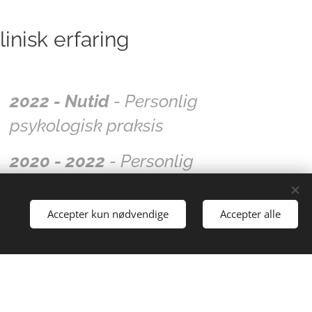
linisk erfaring
2022 - Nutid
- Personlig
psykologisk praksis
2020 - 2022
- Personlig
fjernterapeut
Accepter kun nødvendige
Accepter alle
2017 - 2020
- Terapirådgiver for
ABC-firma
2012 - 2017
- Skolepsykolog på
gymnasium i New York