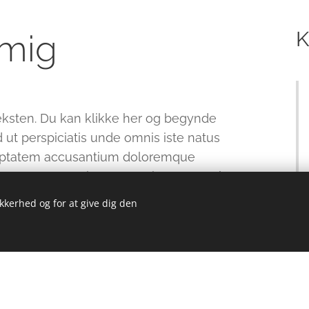
K
mig
teksten. Du kan klikke her og begynde
 ut perspiciatis unde omnis iste natus
oluptatem accusantium doloremque
totam rem aperiam eaque ipsa quae ab
e veritatis et quasi architecto beatae
ikkerhed og for at give dig den
sunt explicabo nemo enim ipsam
sit voluptatem accusantium
laudantium totam rem aperiam eaque
illo inventore veritatis et quasi